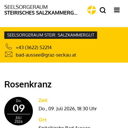
SEELSORGERAUM
STEIRISCHES SALZKAMMERGUT
SEELSORGERAUM STEIR. SALZKAMMERGUT
+43 (3622) 52214
bad-aussee@graz-seckau.at
Rosenkranz
Zeit
Do.
09
Do., 09. Juli 2026,
18:30 Uhr
JULI
Ort
2026
Spitalkirche Bad Aussee